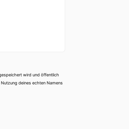
ntwickelt.
speichert wird und öffentlich
ie Nutzung deines echten Namens
 bevor die Chefin
bgewägt.
te bereitet.